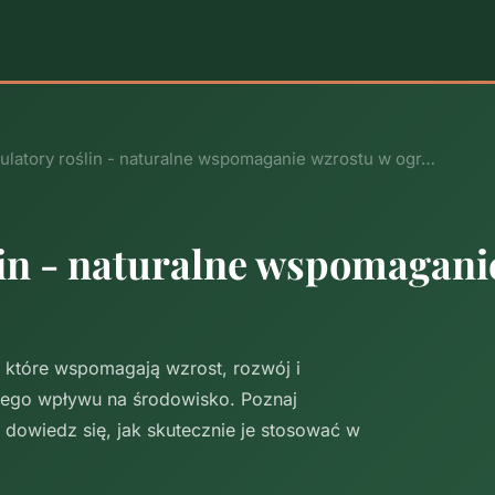
ulatory roślin - naturalne wspomaganie wzrostu w ogr…
lin - naturalne wspomagani
y, które wspomagają wzrost, rozwój i
wego wpływu na środowisko. Poznaj
 dowiedz się, jak skutecznie je stosować w