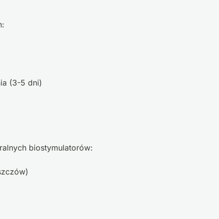
h:
a (3-5 dni)
alnych biostymulatorów:
uszczów)