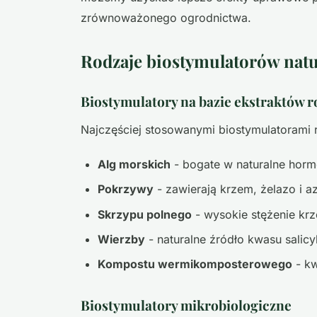
zrównoważonego ogrodnictwa.
Rodzaje biostymulatorów nat
Biostymulatory na bazie ekstraktów r
Najczęściej stosowanymi biostymulatorami r
Alg morskich
- bogate w naturalne horm
Pokrzywy
- zawierają krzem, żelazo i a
Skrzypu polnego
- wysokie stężenie k
Wierzby
- naturalne źródło kwasu sali
Kompostu wermikomposterowego
- kw
Biostymulatory mikrobiologiczne