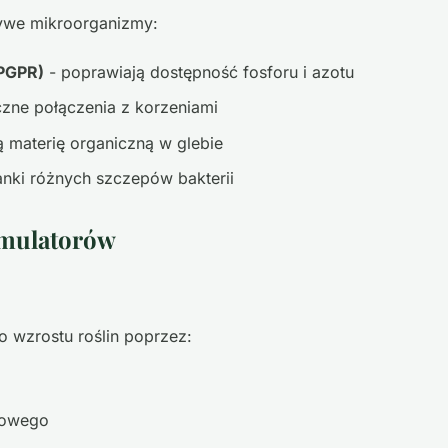
żywe mikroorganizmy:
(PGPR)
- poprawiają dostępność fosforu i azotu
zne połączenia z korzeniami
ą materię organiczną w glebie
nki różnych szczepów bakterii
ymulatorów
 wzrostu roślin poprzez:
iowego