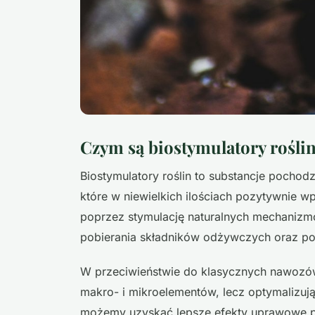
Czym są biostymulatory rośli
Biostymulatory roślin to substancje pochodz
które w niewielkich ilościach pozytywnie wp
poprzez stymulację naturalnych mechanizm
pobierania składników odżywczych oraz po
W przeciwieństwie do klasycznych nawozów
makro- i mikroelementów, lecz optymalizują
możemy uzyskać lepsze efekty uprawowe 