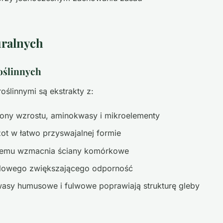
uralnych
oślinnych
oślinnymi są ekstrakty z:
ony wzrostu, aminokwasy i mikroelementy
zot w łatwo przyswajalnej formie
rzemu wzmacnia ściany komórkowe
cylowego zwiększającego odporność
asy humusowe i fulwowe poprawiają strukturę gleby