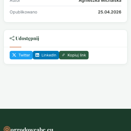
Autor
Agnieszka Michalska
Opublikowano
25.04.2026
Udostępnij
Twitter
LinkedIn
Kopiuj link
ogrodoweabc.eu