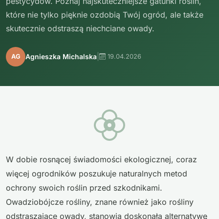
pestycydów. Poznaj najskuteczniejsze gatunki roślin,
które nie tylko pięknie ozdobią Twój ogród, ale także
skutecznie odstraszą niechciane owady.
|
Agnieszka Michalska
AG
19.04.2026
W dobie rosnącej świadomości ekologicznej, coraz
więcej ogrodników poszukuje naturalnych metod
ochrony swoich roślin przed szkodnikami.
Owadziobójcze rośliny, znane również jako rośliny
odstraszające owady, stanowią doskonałą alternatywę