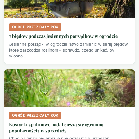
OGRÓD PRZEZ CAŁY ROK
7 błędów podczas jesiennych porządków w ogrodzie
Jesienne porządki w ogrodzie łatwo zamienić w serię błędów,
które zaszkodzą roślinom – sprawdź, czego unikać, by
wiosna…
OGRÓD PRZEZ CAŁY ROK
Kosiarki spalinowe nadal cieszą się ogromną
popularnością w sprzedaży
Choć na rynku nie brakuje nowoczesnych urządzeń