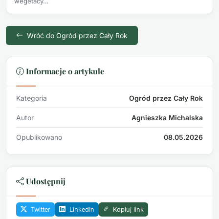
wegetacy…
Wróć do Ogród przez Cały Rok
Informacje o artykule
Kategoria
Ogród przez Cały Rok
Autor
Agnieszka Michalska
Opublikowano
08.05.2026
Udostępnij
Twitter
LinkedIn
Kopiuj link