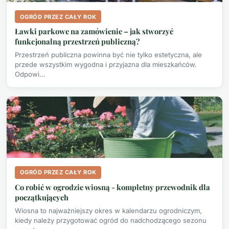
OGRÓD PRZEZ CAŁY ROK
Ławki parkowe na zamówienie – jak stworzyć
funkcjonalną przestrzeń publiczną?
Przestrzeń publiczna powinna być nie tylko estetyczna, ale
przede wszystkim wygodna i przyjazna dla mieszkańców.
Odpowi…
OGRÓD PRZEZ CAŁY ROK
Co robić w ogrodzie wiosną - kompletny przewodnik dla
początkujących
Wiosna to najważniejszy okres w kalendarzu ogrodniczym,
kiedy należy przygotować ogród do nadchodzącego sezonu