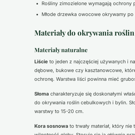
Rośliny zimozielone wymagają ochrony p
Młode drzewka owocowe okrywamy po op
Materiały do okrywania roślin
Materiały naturalne
Liście
to jeden z najczęściej używanych i na
dębowe, bukowe czy kasztanowcowe, które r
ochronę. Warstwa liści powinna mieć grubo
Słoma
charakteryzuje się doskonałymi właśc
do okrywania roślin cebulkowych i bylin. S
warstwy to 15-20 cm.
Kora sosnowa
to trwały materiał, który nie
wilgotność gleby. Stosuje się ją głównie p