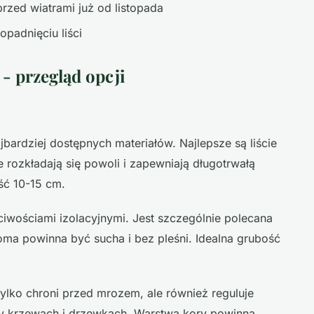
rzed wiatrami już od listopada
adnięciu liści
 - przegląd opcji
jbardziej dostępnych materiałów. Najlepsze są liście
ozkładają się powoli i zapewniają długotrwałą
ść 10-15 cm.
iwościami izolacyjnymi. Jest szczególnie polecana
łoma powinna być sucha i bez pleśni. Idealna grubość
 tylko chroni przed mrozem, ale również reguluje
rzy krzewach i drzewkach. Warstwa kory powinna