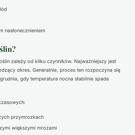
lód
ym nasłonecznieniem
ślin?
lin zależy od kilku czynników. Najważniejszy jest
odzący okres. Generalnie, proces ten rozpoczyna się
rudnia, gdy temperatura nocna stabilnie spada
 czasowych:
zych przymrozkach
zymi większymi mrozami