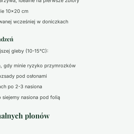
rzywa, idealne na pierwsze zbiory
wie 10x20 cm
wanej wcześniej w doniczkach
adzeń
szej gleby (10-15°C):
a, gdy minie ryzyko przymrozków
rozsady pod osłonami
ch po 2-3 nasiona
 siejemy nasiona pod folią
malnych plonów