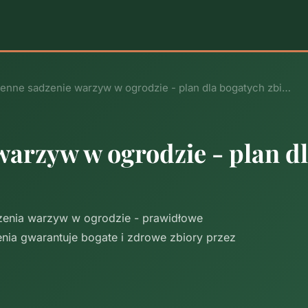
enne sadzenie warzyw w ogrodzie - plan dla bogatych zbi…
arzyw w ogrodzie - plan d
dzenia warzyw w ogrodzie - prawidłowe
enia gwarantuje bogate i zdrowe zbiory przez