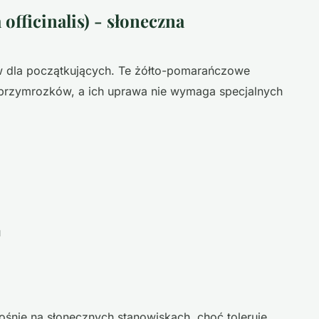
 officinalis) - słoneczna
ów dla początkujących. Te żółto-pomarańczowe
 przymrozków, a ich uprawa nie wymaga specjalnych
u
rośnie na słonecznych stanowiskach, choć toleruje