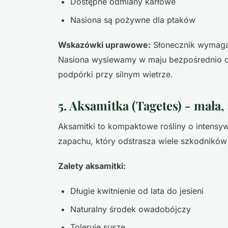
Dostępne odmiany karłowe
Nasiona są pożywne dla ptaków
Wskazówki uprawowe:
Słonecznik wymaga 
Nasiona wysiewamy w maju bezpośrednio 
podpórki przy silnym wietrze.
5. Aksamitka (Tagetes) - mała,
Aksamitki to kompaktowe rośliny o intensy
zapachu, który odstrasza wiele szkodnikó
Zalety aksamitki:
Długie kwitnienie od lata do jesieni
Naturalny środek owadobójczy
Toleruje suszę