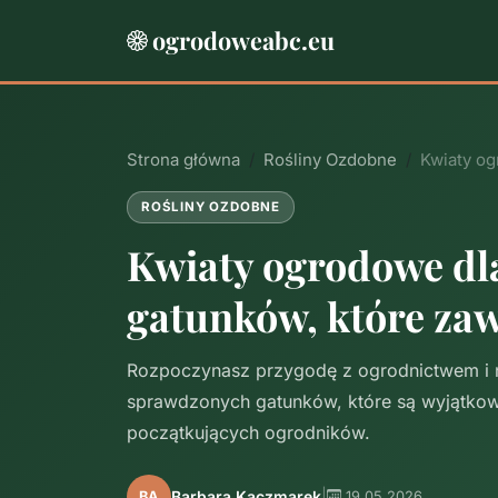
ogrodoweabc.eu
Strona główna
Rośliny Ozdobne
Kwiaty og
ROŚLINY OZDOBNE
Kwiaty ogrodowe dla
gatunków, które zaw
Rozpoczynasz przygodę z ogrodnictwem i ni
sprawdzonych gatunków, które są wyjątkowo
początkujących ogrodników.
|
Barbara Kaczmarek
BA
19.05.2026