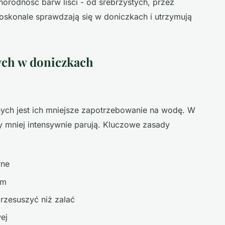
norodność barw liści - od srebrzystych, przez
doskonale sprawdzają się w doniczkach i utrzymują
nych w doniczkach
bnych jest ich mniejsze zapotrzebowanie na wodę. W
ny mniej intensywnie parują. Kluczowe zasady
rne
em
przesuszyć niż zalać
ej