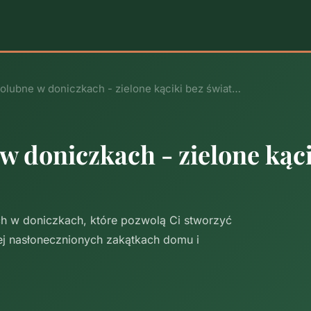
iolubne w doniczkach - zielone kąciki bez świat…
w doniczkach - zielone kąc
ych w doniczkach, które pozwolą Ci stworzyć
ej nasłonecznionych zakątkach domu i