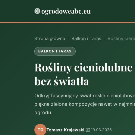
ogrodoweabc.eu
Strona główna
Balkon i Taras
Rośliny cien
BALKON I TARAS
Rośliny cieniolubne 
bez światła
Odkryj fascynujący świat roślin cieniolubn
piękne zielone kompozycje nawet w najmni
ogrodu.
|
Tomasz Krajewski
TO
19.03.2026