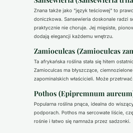
Znana także jako "język teściowej" to praw
doniczkowa. Sansewieria doskonale radzi so
praktycznie nie choruje. Jej mięsiste, pion
dodają elegancji każdemu wnętrzu.
Zamioculcas (Zamioculcas zam
Ta afrykańska roślina stała się hitem ostatni
Zamioculcas ma błyszczące, ciemnozielone li
zapominalskich właścicieli. Może przetrwa
Pothos (Epipremnum aureum
Popularna roślina pnąca, idealna do wiszący
podporach. Pothos ma sercowate liście, czę
rośnie i łatwo się namnaża przez sadzonki.