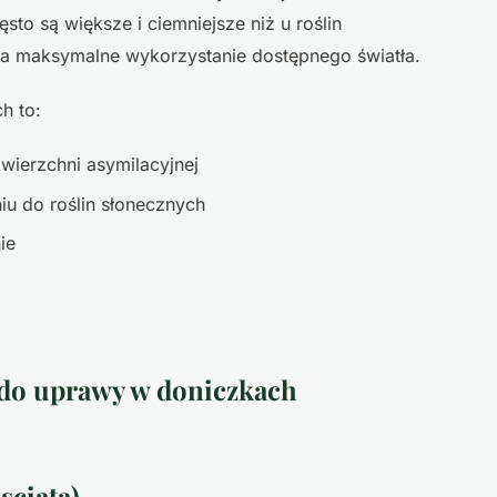
ęsto są większe i ciemniejsze niż u roślin
na maksymalne wykorzystanie dostępnego światła.
h to:
owierzchni asymilacyjnej
u do roślin słonecznych
ie
e do uprawy w doniczkach
sciata)