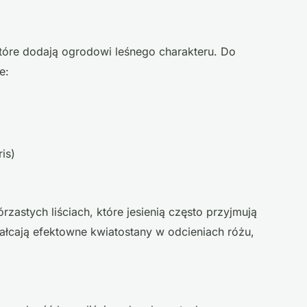
 które dodają ogrodowi leśnego charakteru. Do
e:
is)
rzastych liściach, które jesienią często przyjmują
ałcają efektowne kwiatostany w odcieniach różu,