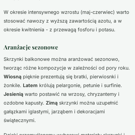
W okresie intensywnego wzrostu (maj-czerwiec) warto
stosować nawozy z wyższą zawartością azotu, a w
okresie kwitnienia - z przewagą fosforu i potasu.
Aranżacje sezonowe
Skrzynki balkonowe można aranżować sezonowo,
tworząc różne kompozycje w zależności od pory roku.
Wiosną
pięknie prezentują się bratki, pierwiosnki i
żonkile.
Latem
królują pelargonie, petunie i surfinie.
Jesienią
warto postawić na wrzosy, chryzantemy i
ozdobne kapusty.
Zimą
skrzynki można uzupełnić
gałązkami iglastymi, jarząbem i dekoracjami
świątecznymi.
Dzięki przemyślanemu wyborowi materiału skrzynki i