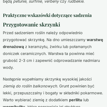
będą
petunie
,
surfinie
,
verbeny
czy
rudbekie
.
Praktyczne wskazówki dotyczące sadzenia
Przygotowanie skrzynki
Przed sadzeniem roślin należy odpowiednio
przygotować skrzynkę. Na dno umieszczamy
warstwę
drenażową
z keramzytu, żwirku lub połamanych
doniczek ceramicznych. Warstwa ta powinna mieć
grubość 2-3 cm i zapewnić odprowadzanie nadmiaru
wody.
Następnie wypełniamy skrzynkę wysokiej jakości
ziemią do roślin balkonowych
. Grunt powinien być
lekki, przepuszczalny i bogaty w składniki pokarmowe.
Warto wybierać ziemię z dodatkiem
perllitu
lub
wermikulitu
, które poprawiają jej strukturę.