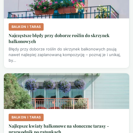
BALKON I TARAS
Najczęstsze błędy przy doborze roślin do skrzynek
balkonowych
Błędy przy doborze roślin do skrzynek balkonowych psują
nawet najlepiej zaplanowaną kompozycję – poznaj je i unikaj,
by…
BALKON I TARAS
Najlepsze kwiaty balkonowe na słoneczne tarasy -
przewodnik po gatunkach