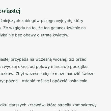
ewiastej
ważniejszych zabiegów pielęgnacyjnych, który
. Ze względu na to, że ten gatunek kwitnie na
ykalnie bez obawy o utratę kwiatów.
iastej przypada na wczesną wiosnę, tuż przed
 zazwyczaj okres od połowy marca do początku
mrozków. Zbyt wczesne cięcie może narazić świeże
 późne - osłabić roślinę i opóźnić kwitnienie.
dku starszych krzewów, które straciły kompaktowy