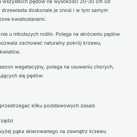
ciu wszystkich pędów na wysokości 20-30 cm od
sja drzewiasta doskonale je znosi i w tym samym
zone kwiatostanami.
ie u młodszych roślin. Polega na skróceniu pędów
e pozwala zachować naturalny pokrój krzewu,
 kwiatów.
sezon wegetacyjny, polega na usuwaniu chorych,
ujących się pędów.
y przestrzegać kilku podstawowych zasad:
rzędzi
wyżej pąka skierowanego na zewnątrz krzewu