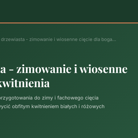
 drzewiasta - zimowanie i wiosenne cięcie dla boga…
a - zimowanie i wiosenne
kwitnienia
rzygotowania do zimy i fachowego cięcia
cić obfitym kwitnieniem białych i różowych