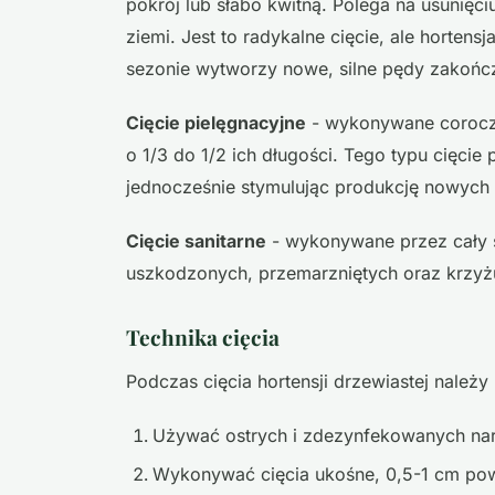
pokrój lub słabo kwitną. Polega na usunię
ziemi. Jest to radykalne cięcie, ale horten
sezonie wytworzy nowe, silne pędy zakońc
Cięcie pielęgnacyjne
- wykonywane coroczn
o 1/3 do 1/2 ich długości. Tego typu cięci
jednocześnie stymulując produkcję nowych
Cięcie sanitarne
- wykonywane przez cały 
uszkodzonych, przemarzniętych oraz krzyż
Technika cięcia
Podczas cięcia hortensji drzewiastej należ
Używać ostrych i zdezynfekowanych na
Wykonywać cięcia ukośne, 0,5-1 cm po