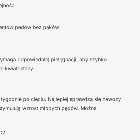
ejności
mentów pędów bez pąków
wymaga odpowiedniej pielęgnacji, aby szybko
e kwiatostany.
ygodnie po cięciu. Najlepiej sprawdzą się nawozy
 stymulują wzrost młodych pędów. Można
1:2