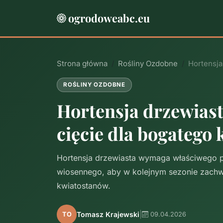
ogrodoweabc.eu
Strona główna
Rośliny Ozdobne
Hortensja
ROŚLINY OZDOBNE
Hortensja drzewiast
cięcie dla bogatego 
Hortensja drzewiasta wymaga właściwego p
wiosennego, aby w kolejnym sezonie zachwy
kwiatostanów.
|
Tomasz Krajewski
TO
09.04.2026