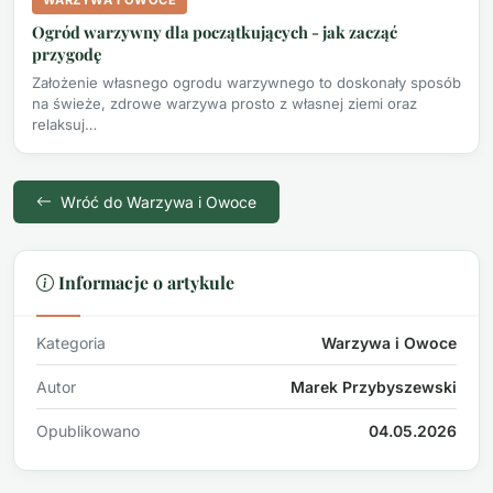
WARZYWA I OWOCE
Ogród warzywny dla początkujących - jak zacząć
przygodę
Założenie własnego ogrodu warzywnego to doskonały sposób
na świeże, zdrowe warzywa prosto z własnej ziemi oraz
relaksuj…
Wróć do Warzywa i Owoce
Informacje o artykule
Kategoria
Warzywa i Owoce
Autor
Marek Przybyszewski
Opublikowano
04.05.2026