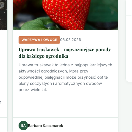
06.05.2026
WARZYWA I OWOCE
Uprawa truskawek - najważniejsze porady
dla każdego ogrodnika
Uprawa truskawek to jedna z najpopularniejszych
aktywności ogrodniczych, która przy
odpowiedniej pielęgnacji może przynosić obfite
plony soczystych i aromatycznych owoców
przez wiele lat.
o
BA
Barbara Kaczmarek