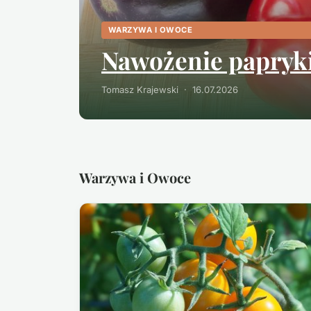
WARZYWA I OWOCE
Nawożenie papryki
Tomasz Krajewski · 16.07.2026
Warzywa i Owoce