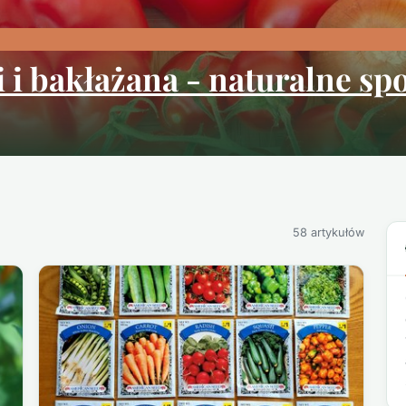
 i bakłażana - naturalne sp
58 artykułów