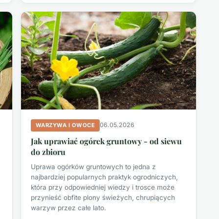
06.05.2026
WARZYWA I OWOCE
Jak uprawiać ogórek gruntowy - od siewu
do zbioru
Uprawa ogórków gruntowych to jedna z
najbardziej popularnych praktyk ogrodniczych,
która przy odpowiedniej wiedzy i trosce może
przynieść obfite plony świeżych, chrupiących
warzyw przez całe lato.