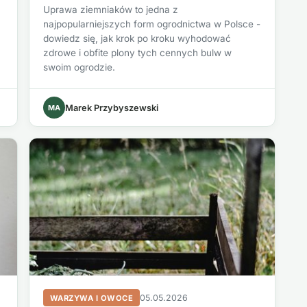
Uprawa ziemniaków to jedna z
najpopularniejszych form ogrodnictwa w Polsce -
dowiedz się, jak krok po kroku wyhodować
zdrowe i obfite plony tych cennych bulw w
swoim ogrodzie.
MA
Marek Przybyszewski
05.05.2026
WARZYWA I OWOCE