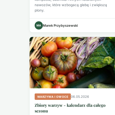
nawozów, które wzbogacą glebę i zwiększą
plony.
MA
Marek Przybyszewski
06.05.2026
WARZYWA I OWOCE
Zbiory warzyw - kalendarz dla całego
sezonu