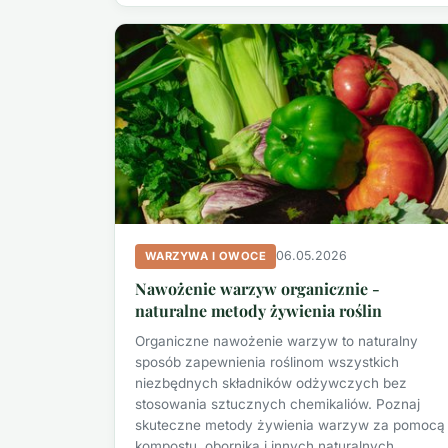
06.05.2026
WARZYWA I OWOCE
Nawożenie warzyw organicznie -
naturalne metody żywienia roślin
Organiczne nawożenie warzyw to naturalny
sposób zapewnienia roślinom wszystkich
niezbędnych składników odżywczych bez
stosowania sztucznych chemikaliów. Poznaj
skuteczne metody żywienia warzyw za pomocą
kompostu, obornika i innych naturalnych