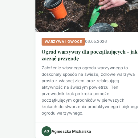
06.05.2026
WARZYWA I OWOCE
Ogród warzywny dla początkujących - jak
zacząć przygodę
Założenie własnego ogrodu warzywnego to
doskonały sposób na świeże, zdrowe warzywa
prosto z własnej ziemi oraz relaksującą
aktywność na świeżym powietrzu. Ten
przewodnik krok po kroku pomoże
początkującym ogrodników w pierwszych
krokach do stworzenia produktywnego i piękneg
ogrodu warzywnego.
AG
Agnieszka Michalska