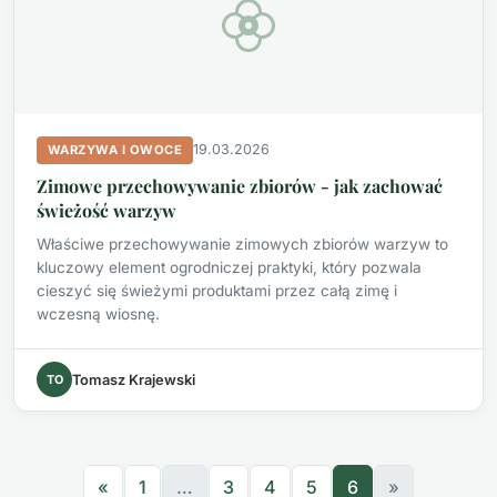
19.03.2026
WARZYWA I OWOCE
Zimowe przechowywanie zbiorów - jak zachować
świeżość warzyw
Właściwe przechowywanie zimowych zbiorów warzyw to
kluczowy element ogrodniczej praktyki, który pozwala
cieszyć się świeżymi produktami przez całą zimę i
wczesną wiosnę.
TO
Tomasz Krajewski
«
1
…
3
4
5
6
»