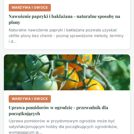
WARZYWA I OWOCE
Nawożenie papryki i bakłażana - naturalne sposoby na
plony
Naturalne nawożenie papryki i bakłażana pozwala uzyskać
obfite plony bez chemii - poznaj sprawdzone metody, terminy
i d…
WARZYWA I OWOCE
Uprawa pomidorów w ogrodzie - przewodnik dla
początkujących
Uprawa pomidorów w przydomowym ogrodzie może być
satysfakcjonującym hobby dla początkujących ogrodników,
wymagającym je…