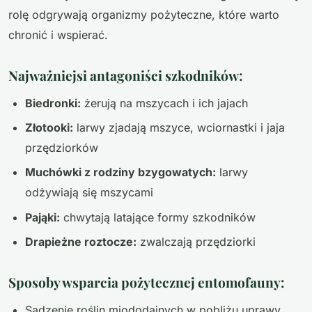
rolę odgrywają organizmy pożyteczne, które warto
chronić i wspierać.
Najważniejsi antagoniści szkodników:
Biedronki:
żerują na mszycach i ich jajach
Złotooki:
larwy zjadają mszyce, wciornastki i jaja
przędziorków
Muchówki z rodziny bzygowatych:
larwy
odżywiają się mszycami
Pająki:
chwytają latające formy szkodników
Drapieżne roztocze:
zwalczają przędziorki
Sposoby wsparcia pożytecznej entomofauny:
Sadzenie roślin miododajnych w pobliżu uprawy